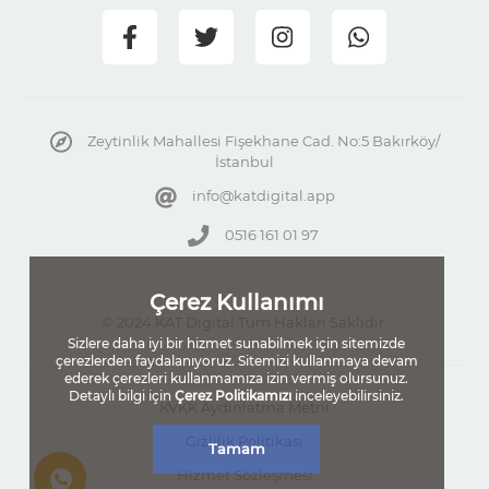
Zeytinlik Mahallesi Fişekhane Cad. No:5 Bakırköy/
İstanbul
info@katdigital.app
0516 161 01 97
Çerez Kullanımı
© 2024 KAT Digital Tüm Hakları Saklıdır.
Sizlere daha iyi bir hizmet sunabilmek için sitemizde
çerezlerden faydalanıyoruz. Sitemizi kullanmaya devam
ederek çerezleri kullanmamıza izin vermiş olursunuz.
Detaylı bilgi için
Çerez Politikamızı
inceleyebilirsiniz.
KVKK Aydınlatma Metni
Gizlilik Politikası
Tamam
Hizmet Sözleşmesi