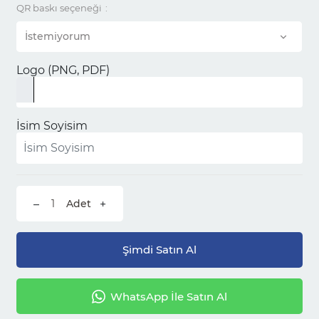
QR baskı seçeneği
İstemiyorum
Logo (PNG, PDF)
İsim Soyisim
–
+
Şimdi Satın Al
WhatsApp İle Satın Al