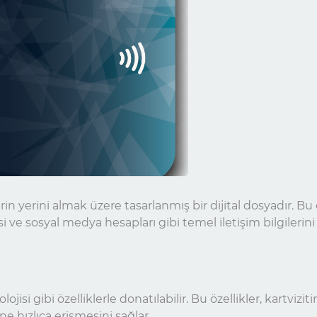
erin yerini almak üzere tasarlanmış bir dijital dosyadır. Bu d
 ve sosyal medya hesapları gibi temel iletişim bilgilerini i
lojisi gibi özelliklerle donatılabilir. Bu özellikler, kartvi
ine hızlıca erişmesini sağlar.