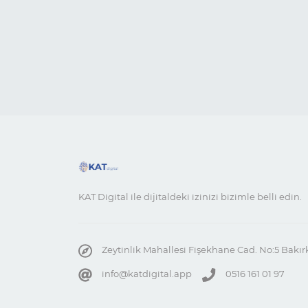
KAT Digital ile dijitaldeki izinizi bizimle belli edin.
Zeytinlik Mahallesi Fişekhane Cad. No:5 Bakır
info@katdigital.app
0516 161 01 97