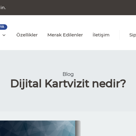
in.
YA
r
Özellikler
Merak Edilenler
İletişim
Sip
Blog
Dijital Kartvizit nedir?