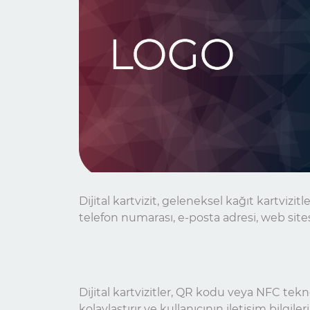
Dijital kartvizit, geleneksel kağıt kartvizitl
telefon numarası, e-posta adresi, web sitesi
Dijital kartvizitler, QR kodu veya NFC tekno
kolaylaştırır ve kullanıcının iletişim bilgiler